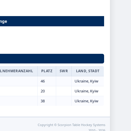
änge
ILNEHMERANZAHL
PLATZ
SWR
LAND, STADT
46
Ukraine, Kyiw
20
Ukraine, Kyiw
38
Ukraine, Kyiw
Copyright © Scorpion Table Hockey Systems
2010 - 2026