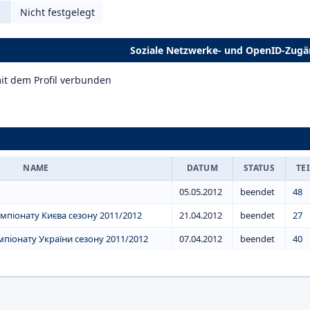
Nicht festgelegt
Soziale Netzwerke- und OpenID-Zug
it dem Profil verbunden
NAME
DATUM
STATUS
TE
05.05.2012
beendet
48
чемпіонату Києва сезону 2011/2012
21.04.2012
beendet
27
мпіонату України сезону 2011/2012
07.04.2012
beendet
40