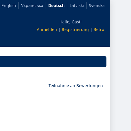
English
Українська
Deutsch
Latviski
Svenska
Hallo, Gast!
Anmelden
|
Registrierung
|
Retro
Teilnahme an Bewertungen