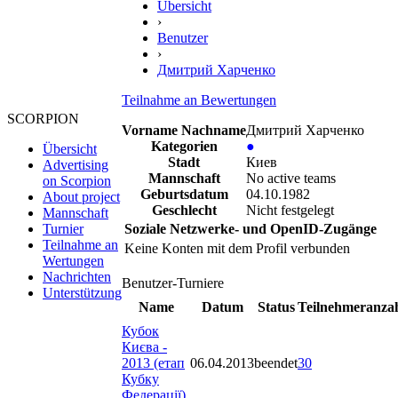
Übersicht
›
Benutzer
›
Дмитрий Харченко
Teilnahme an Bewertungen
SCORPION
Vorname Nachname
Дмитрий Харченко
Kategorien
●
Übersicht
Stadt
Киев
Advertising
Mannschaft
No active teams
on Scorpion
Geburtsdatum
04.10.1982
About project
Geschlecht
Nicht festgelegt
Mannschaft
Soziale Netzwerke- und OpenID-Zugänge
Turnier
Teilnahme an
Keine Konten mit dem Profil verbunden
Wertungen
Nachrichten
Benutzer-Turniere
Unterstützung
Name
Datum
Status
Teilnehmeranza
Кубок
Києва -
2013 (етап
06.04.2013
beendet
30
Кубку
Федерації)