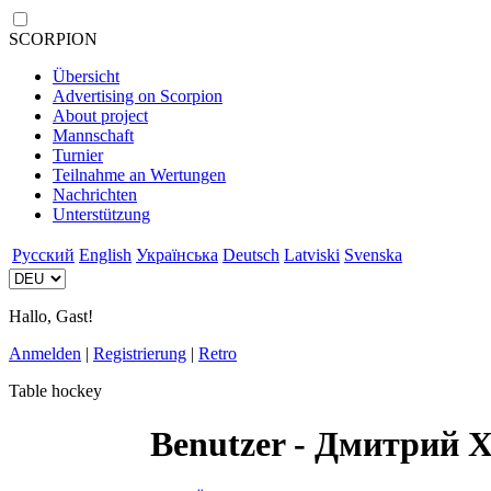
SCORPION
Übersicht
Advertising on Scorpion
About project
Mannschaft
Turnier
Teilnahme an Wertungen
Nachrichten
Unterstützung
Русский
English
Українська
Deutsch
Latviski
Svenska
Hallo, Gast!
Anmelden
|
Registrierung
|
Retro
Table hockey
Benutzer - Дмитрий 