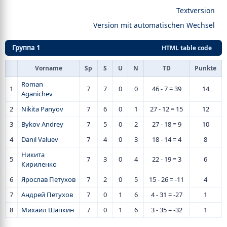
Textversion
Version mit automatischen Wechsel
Группа 1
HTML table code
Vorname
Sp
S
U
N
TD
Punkte
Roman
1
7
7
0
0
46 - 7 = 39
14
Aganichev
2
Nikita Panyov
7
6
0
1
27 - 12 = 15
12
3
Bykov Andrey
7
5
0
2
27 - 18 = 9
10
4
Danil Valuev
7
4
0
3
18 - 14 = 4
8
Никита
5
7
3
0
4
22 - 19 = 3
6
Кириленко
6
Ярослав Петухов
7
2
0
5
15 - 26 = -11
4
7
Андрей Петухов
7
0
1
6
4 - 31 = -27
1
8
Михаил Шапкин
7
0
1
6
3 - 35 = -32
1