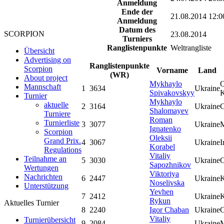
Anmeldung
Ende der
21.08.2014 12:0
Anmeldung
Datum des
SCORPION
23.08.2014
Turniers
Ranglistenpunkte
Weltrangliste
Übersicht
Advertising on
Ranglistenpunkte
Scorpion
Vorname
Land
(WR)
About project
Mykhaylo
O
Mannschaft
1
3634
Ukraine
Spivakovskyy
K
Turnier
Mykhaylo
aktuelle
2
3164
Ukraine
C
Shalomayev
Turniere
Roman
Turnierliste
3
3077
Ukraine
M
Ignatenko
Scorpion
Oleksii
Grand Prix.
4
3067
Ukraine
I
Korabel
Regulations
Vitaliy
Teilnahme an
5
3030
Ukraine
O
Sapozhnikov
Wertungen
Viktoriya
Nachrichten
6
2447
Ukraine
Noselivska
Unterstützung
Yevhen
7
2412
Ukraine
Rykun
Aktuelles Turnier
8
2240
Igor Chaban
Ukraine
O
Vitaliy
Turnierübersicht
9
2084
Ukraine
M