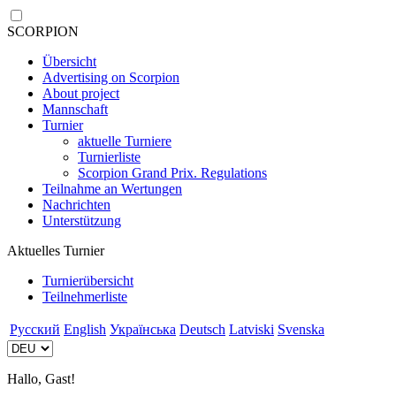
SCORPION
Übersicht
Advertising on Scorpion
About project
Mannschaft
Turnier
aktuelle Turniere
Turnierliste
Scorpion Grand Prix. Regulations
Teilnahme an Wertungen
Nachrichten
Unterstützung
Aktuelles Turnier
Turnierübersicht
Teilnehmerliste
Русский
English
Українська
Deutsch
Latviski
Svenska
Hallo, Gast!