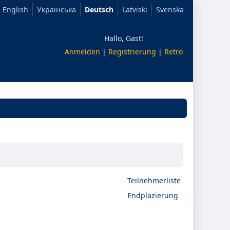
English
Українська
Deutsch
Latviski
Svenska
Hallo, Gast!
Anmelden
|
Registrierung
|
Retro
Teilnehmerliste
Endplazierung