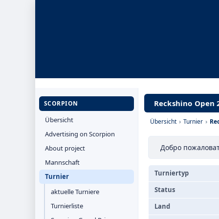
Reckshino Open 
SCORPION
Übersicht
Übersicht
›
Turnier
›
Re
Advertising on Scorpion
Добро пожаловать
About project
Mannschaft
Turniertyp
Turnier
Status
aktuelle Turniere
Turnierliste
Land