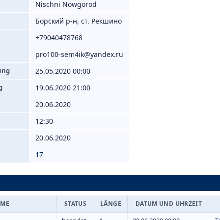
Nischni Nowgorod
Борский р-н, ст. Рекшино
+79040478768
pro100-sem4ik@yandex.ru
ung
25.05.2020 00:00
g
19.06.2020 21:00
20.06.2020
12:30
20.06.2020
17
AME
STATUS
LÄNGE
DATUM UND UHRZEIT