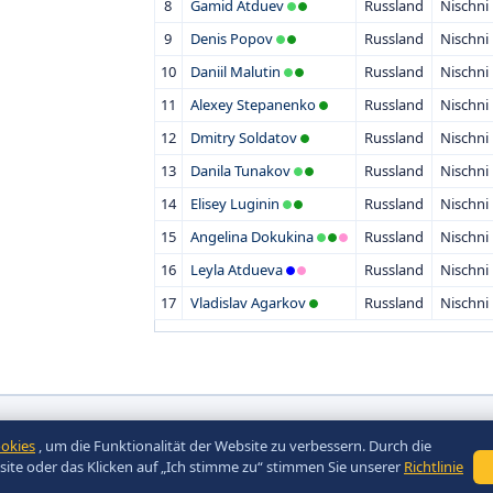
8
Gamid Atduev
Russland
Nischn
9
Denis Popov
Russland
Nischn
10
Daniil Malutin
Russland
Nischn
11
Alexey Stepanenko
Russland
Nischn
12
Dmitry Soldatov
Russland
Nischn
13
Danila Tunakov
Russland
Nischn
14
Elisey Luginin
Russland
Nischn
15
Angelina Dokukina
Russland
Nischn
16
Leyla Atdueva
Russland
Nischn
17
Vladislav Agarkov
Russland
Nischn
okies
, um die Funktionalität der Website zu verbessern. Durch die
te oder das Klicken auf „Ich stimme zu“ stimmen Sie unserer
Richtlinie