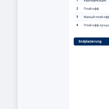
1
Квалификация
2
Плэй-офф
3
Малый плэй-оф
4
Плэй-офф лучш
Endplazierung