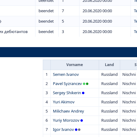
beendet
1
20.06.2020 00:00
T
beendet
7
20.06.2020 00:00
T
ф
beendet
5
20.06.2020 00:00
T
их дебютантов
beendet
3
20.06.2020 00:00
T
Vorname
Land
S
1
Semen Ivanov
Russland
Nischn
2
Pavel Syzrancev
Russland
Nischn
3
Sergey Shikerin
Russland
Nischn
4
Yuri Akimov
Russland
Nischn
5
Milichaev Andrey
Russland
Nischn
6
Yuriy Morozov
Russland
Nischn
7
Igor Ivanov
Russland
Nischn