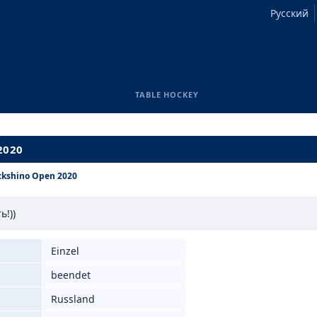
Русский
TABLE HOCKEY
2020
ckshino Open 2020
!))
Einzel
beendet
Russland