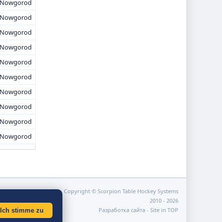
i Nowgorod
i Nowgorod
i Nowgorod
i Nowgorod
i Nowgorod
i Nowgorod
i Nowgorod
i Nowgorod
i Nowgorod
i Nowgorod
Copyright © Scorpion Table Hockey Systems
2010 - 2026
Разработка сайта -
Site in TOP
Ich stimme zu