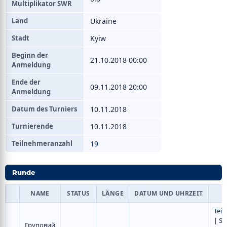
Multiplikator SWR
Land
Ukraine
Stadt
Kyiw
Beginn der
21.10.2018 00:00
Anmeldung
Ende der
09.11.2018 20:00
Anmeldung
Datum des Turniers
10.11.2018
Turnierende
10.11.2018
Teilnehmeranzahl
19
Runde
NAME
STATUS
LÄNGE
DATUM UND UHRZEIT
Tei
|
Sp
Груповий