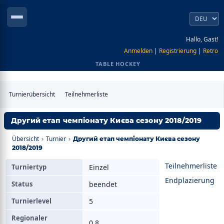
Hallo, Gast!
Anmelden
|
Registrierung
|
Retro
TABLE HOCKEY
Turnierübersicht
Teilnehmerliste
Другий етап чемпіонату Києва сезону 2018/2019
Übersicht
Turnier
›
›
Другий етап чемпіонату Києва сезону
2018/2019
Teilnehmerliste
Turniertyp
Einzel
Endplazierung
Status
beendet
Turnierlevel
5
Regionaler
0.8