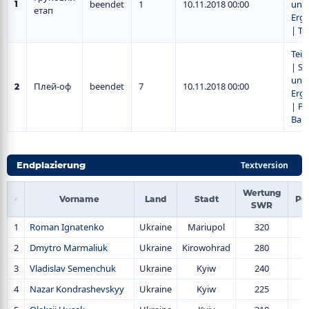
beendet
1
10.11.2018 00:00
und
1
етап
Erge
|
Ta
Tei
|
Sp
und
Плей-оф
beendet
7
10.11.2018 00:00
2
Erge
|
Pl
Ba
Endplazierung
Textversion
Wertung
Vorname
Land
Stadt
Pu
SWR
1
Roman Ignatenko
Ukraine
Mariupol
320
4
2
Dmytro Marmaliuk
Ukraine
Kirowohrad
280
4
3
Vladislav Semenchuk
Ukraine
Kyiw
240
3
4
Nazar Kondrashevskyy
Ukraine
Kyiw
225
3