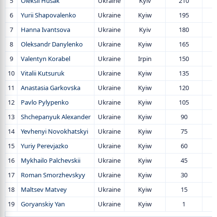
5
Oleksii Husak
Ukraine
Kyiv
210
2
6
Yurii Shapovalenko
Ukraine
Kyiw
195
2
7
Hanna Ivantsova
Ukraine
Kyiv
180
2
8
Oleksandr Danylenko
Ukraine
Kyiw
165
2
9
Valentyn Korabel
Ukraine
Irpin
150
2
10
Vitalii Kutsuruk
Ukraine
Kyiw
135
1
11
Anastasia Garkovska
Ukraine
Kyiw
120
1
12
Pavlo Pylypenko
Ukraine
Kyiw
105
13
Shchepanyuk Alexander
Ukraine
Kyiw
90
14
Yevhenyi Novokhatskyi
Ukraine
Kyiw
75
15
Yuriy Perevjazko
Ukraine
Kyiw
60
16
Mykhailo Palchevskii
Ukraine
Kyiw
45
17
Roman Smorzhevskyy
Ukraine
Kyiw
30
18
Maltsev Matvey
Ukraine
Kyiw
15
19
Goryanskiy Yan
Ukraine
Kyiw
1