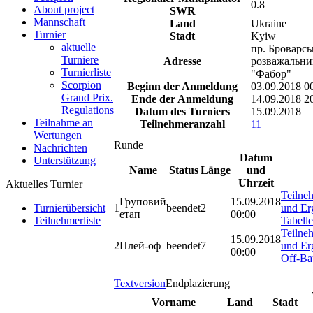
0.8
About project
SWR
Mannschaft
Land
Ukraine
Turnier
Stadt
Kyiw
aktuelle
пр. Броварсь
Turniere
Adresse
розважальни
Turnierliste
"Фабор"
Scorpion
Beginn der Anmeldung
03.09.2018 0
Grand Prix.
Ende der Anmeldung
14.09.2018 2
Regulations
Datum des Turniers
15.09.2018
Teilnahme an
Teilnehmeranzahl
11
Wertungen
Runde
Nachrichten
Datum
Unterstützung
Name
Status
Länge
und
Uhrzeit
Aktuelles Turnier
Teilne
Груповий
15.09.2018
1
beendet
2
und Er
Turnierübersicht
етап
00:00
Tabell
Teilnehmerliste
Teilne
15.09.2018
2
Плей-оф
beendet
7
und Er
00:00
Off-B
Textversion
Endplazierung
Vorname
Land
Stadt