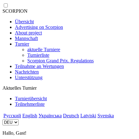
SCORPION
Übersicht
Advertising on Scorpion
About project
Mannschaft
Turnier
aktuelle Turniere
Turnierliste
Scorpion Grand Prix. Regulations
Teilnahme an Wertungen
Nachrichten
Unterstützung
Aktuelles Turnier
Turnierübersicht
Teilnehmerliste
Русский
English
Українська
Deutsch
Latviski
Svenska
Hallo, Gast!