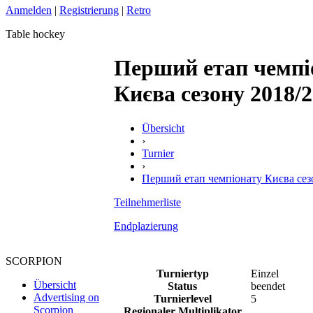
Anmelden
|
Registrierung
|
Retro
Table hockey
Перший етап чемпі
Києва сезону 2018/
Übersicht
›
Turnier
›
Перший етап чемпіонату Києва сез
Teilnehmerliste
Endplazierung
SCORPION
Turniertyp
Einzel
Übersicht
Status
beendet
Advertising on
Turnierlevel
5
Scorpion
Regionaler Multiplikator