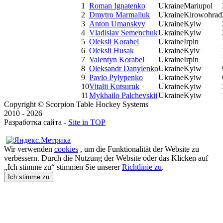
1
Roman Ignatenko
Ukraine
Mariupol
2
Dmytro Marmaliuk
Ukraine
Kirowohrad
3
Anton Umanskyy
Ukraine
Kyiw
4
Vladislav Semenchuk
Ukraine
Kyiw
5
Oleksii Korabel
Ukraine
Irpin
6
Oleksii Husak
Ukraine
Kyiv
7
Valentyn Korabel
Ukraine
Irpin
8
Oleksandr Danylenko
Ukraine
Kyiw
9
Pavlo Pylypenko
Ukraine
Kyiw
10
Vitalii Kutsuruk
Ukraine
Kyiw
11
Mykhailo Palchevskii
Ukraine
Kyiw
Copyright © Scorpion Table Hockey Systems
2010 - 2026
Разработка сайта -
Site in TOP
Wir verwenden
cookies
, um die Funktionalität der Website zu
verbessern. Durch die Nutzung der Website oder das Klicken auf
„Ich stimme zu“ stimmen Sie unserer
Richtlinie zu
.
Ich stimme zu