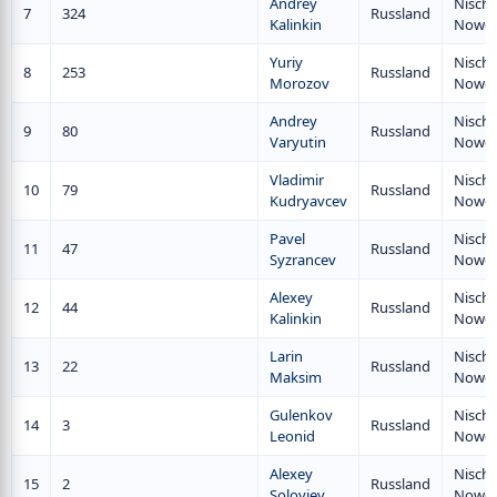
Andrey
Nischn
7
324
Russland
Kalinkin
Nowg
Yuriy
Nischn
8
253
Russland
Morozov
Nowg
Andrey
Nischn
9
80
Russland
Varyutin
Nowg
Vladimir
Nischn
10
79
Russland
Kudryavcev
Nowg
Pavel
Nischn
11
47
Russland
Syzrancev
Nowg
Alexey
Nischn
12
44
Russland
Kalinkin
Nowg
Larin
Nischn
13
22
Russland
Maksim
Nowg
Gulenkov
Nischn
14
3
Russland
Leonid
Nowg
Alexey
Nischn
15
2
Russland
Soloviev
Nowg