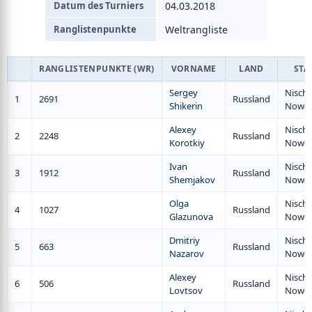
Datum des Turniers
04.03.2018
Ranglistenpunkte
Weltrangliste
RANGLISTENPUNKTE (WR)
VORNAME
LAND
STA
Sergey
Nischn
1
2691
Russland
Shikerin
Nowg
Alexey
Nischn
2
2248
Russland
Korotkiy
Nowg
Ivan
Nischn
3
1912
Russland
Shemjakov
Nowg
Olga
Nischn
4
1027
Russland
Glazunova
Nowg
Dmitriy
Nischn
5
663
Russland
Nazarov
Nowg
Alexey
Nischn
6
506
Russland
Lovtsov
Nowg