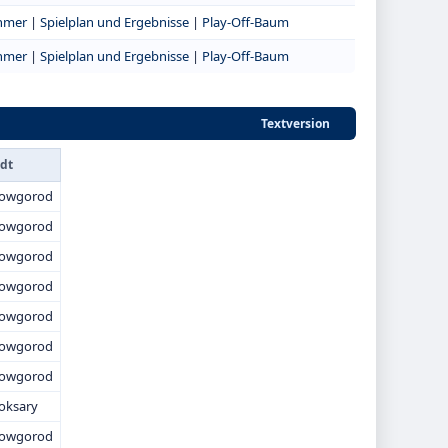
ehmer
|
Spielplan und Ergebnisse
|
Play-Off-Baum
ehmer
|
Spielplan und Ergebnisse
|
Play-Off-Baum
Textversion
adt
Nowgorod
Nowgorod
Nowgorod
Nowgorod
Nowgorod
Nowgorod
Nowgorod
oksary
Nowgorod