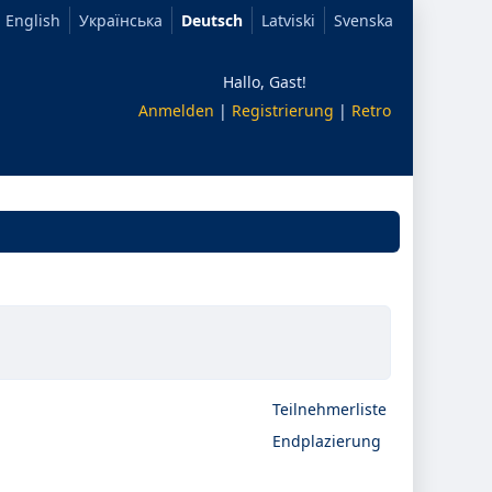
English
Українська
Deutsch
Latviski
Svenska
Hallo, Gast!
Anmelden
|
Registrierung
|
Retro
Teilnehmerliste
Endplazierung