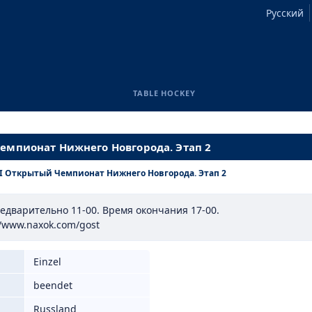
Русский
TABLE HOCKEY
Чемпионат Нижнего Новгорода. Этап 2
II Открытый Чемпионат Нижнего Новгорода. Этап 2
едварительно 11-00. Время окончания 17-00.
//www.naxok.com/gost
Einzel
beendet
Russland