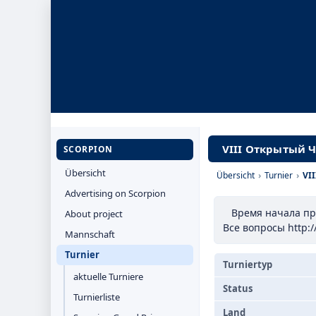
VIII Открытый 
SCORPION
Übersicht
Übersicht
›
Turnier
›
VI
Advertising on Scorpion
Время начала пр
About project
Все вопросы http:
Mannschaft
Turnier
Turniertyp
aktuelle Turniere
Status
Turnierliste
Land