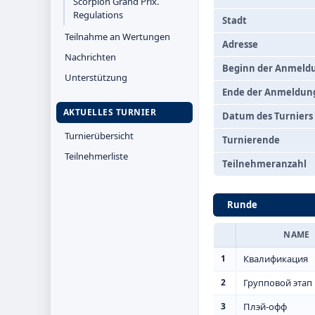
Scorpion Grand Prix.
Regulations
Stadt
Teilnahme an Wertungen
Adresse
Nachrichten
Beginn der Anmeld
Unterstützung
Ende der Anmeldun
AKTUELLES TURNIER
Datum des Turniers
Turnierübersicht
Turnierende
Teilnehmerliste
Teilnehmeranzahl
Runde
NAME
1
Квалификация
2
Групповой этап
3
Плэй-офф