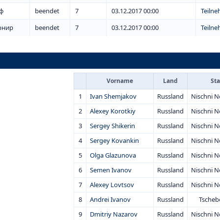
ф
beendet
7
03.12.2017 00:00
Teiln
рнир
beendet
7
03.12.2017 00:00
Teiln
Vorname
Land
St
1
Ivan Shemjakov
Russland
Nischni 
2
Alexey Korotkiy
Russland
Nischni 
3
Sergey Shikerin
Russland
Nischni 
4
Sergey Kovankin
Russland
Nischni 
5
Olga Glazunova
Russland
Nischni 
6
Semen Ivanov
Russland
Nischni 
7
Alexey Lovtsov
Russland
Nischni 
8
Andrei Ivanov
Russland
Tscheb
9
Dmitriy Nazarov
Russland
Nischni 