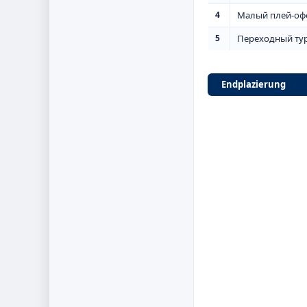
4
Малый плей-оф
5
Переходный ту
Endplazierung