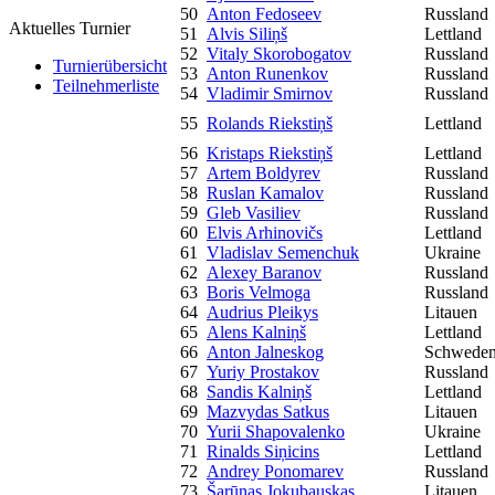
50
Anton Fedoseev
Russland
Aktuelles Turnier
51
Alvis Siliņš
Lettland
52
Vitaly Skorobogatov
Russland
Turnierübersicht
53
Anton Runenkov
Russland
Teilnehmerliste
54
Vladimir Smirnov
Russland
55
Rolands Riekstiņš
Lettland
56
Kristaps Riekstiņš
Lettland
57
Artem Boldyrev
Russland
58
Ruslan Kamalov
Russland
59
Gleb Vasiliev
Russland
60
Elvis Arhinovičs
Lettland
61
Vladislav Semenchuk
Ukraine
62
Alexey Baranov
Russland
63
Boris Velmoga
Russland
64
Audrius Pleikys
Litauen
65
Alens Kalniņš
Lettland
66
Anton Jalneskog
Schwede
67
Yuriy Prostakov
Russland
68
Sandis Kalniņš
Lettland
69
Mazvydas Satkus
Litauen
70
Yurii Shapovalenko
Ukraine
71
Rinalds Siņicins
Lettland
72
Andrey Ponomarev
Russland
73
Šarūnas Jokubauskas
Litauen