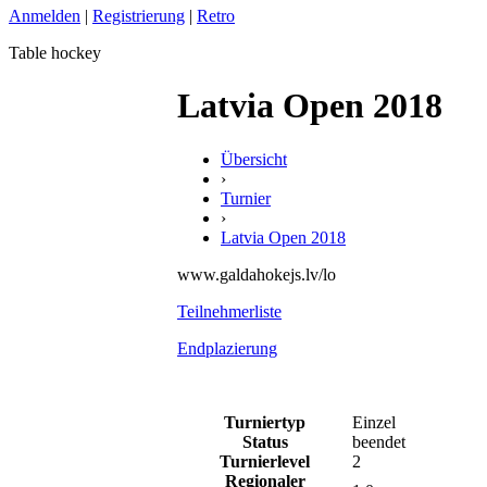
Anmelden
|
Registrierung
|
Retro
Table hockey
Latvia Open 2018
Übersicht
›
Turnier
›
Latvia Open 2018
www.galdahokejs.lv/lo
Teilnehmerliste
Endplazierung
Turniertyp
Einzel
Status
beendet
Turnierlevel
2
Regionaler