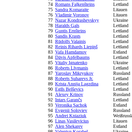
74
Romans Faļkenšteins
Lettland
75
Sandra Komaraite
Litauen
76
Vladimir Voronov
Litauen
77
Nazar Kondrashevskyy
Ukraine
78
Haralds Gals
Lettland
79
Guntis Ernšteins
Lettland
80
Sandis Krasts
Lettland
81
Rūdolfs Valainis
Lettland
82
Reinis Rihards Liepiņš
Lettland
83
Vafa Hamdamov
Estland
84
Dāvis Apfelbaums
Lettland
85
Vitaliy Ignatenko
Ukraine
86
Roberts Līvmanis
Lettland
87
Yaroslav Mikryukov
Russland
88
Roberts Suharevs Jr.
Lettland
89
Krista Annija Lagzdina
Lettland
90
Egīls Belševics
Lettland
91
Alexey Krinov
Russland
92
Intars Garančs
Lettland
93
Veronika Sachok
Estland
94
Evgenii Soloviev
Russland
95
Andrei Kniaziuk
Weißrussl
96
Linas Vasilevicius
Litauen
97
Alen Shekarev
Estland
98
Valentyn Korabel
Ukraine