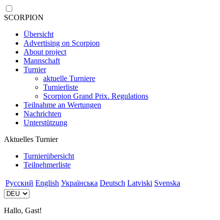
SCORPION
Übersicht
Advertising on Scorpion
About project
Mannschaft
Turnier
aktuelle Turniere
Turnierliste
Scorpion Grand Prix. Regulations
Teilnahme an Wertungen
Nachrichten
Unterstützung
Aktuelles Turnier
Turnierübersicht
Teilnehmerliste
Русский
English
Українська
Deutsch
Latviski
Svenska
Hallo, Gast!