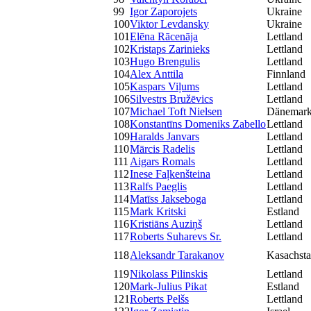
99
Igor Zaporojets
Ukraine
100
Viktor Levdansky
Ukraine
101
Elēna Rācenāja
Lettland
102
Kristaps Zarinieks
Lettland
103
Hugo Brengulis
Lettland
104
Alex Anttila
Finnland
105
Kaspars Viļums
Lettland
106
Silvestrs Bružēvics
Lettland
107
Michael Toft Nielsen
Dänemar
108
Konstantīns Domeniks Zabello
Lettland
109
Haralds Janvars
Lettland
110
Mārcis Radelis
Lettland
111
Aigars Romals
Lettland
112
Inese Faļkenšteina
Lettland
113
Ralfs Paeglis
Lettland
114
Matīss Jakseboga
Lettland
115
Mark Kritski
Estland
116
Kristiāns Auziņš
Lettland
117
Roberts Suharevs Sr.
Lettland
118
Aleksandr Tarakanov
Kasachst
119
Nikolass Pilinskis
Lettland
120
Mark-Julius Pikat
Estland
121
Roberts Pelšs
Lettland