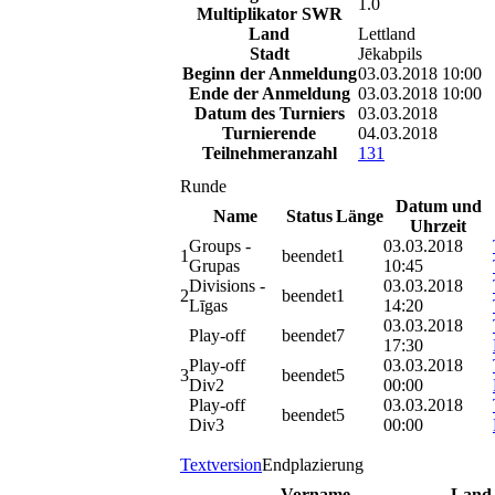
1.0
Multiplikator SWR
Land
Lettland
Stadt
Jēkabpils
Beginn der Anmeldung
03.03.2018 10:00
Ende der Anmeldung
03.03.2018 10:00
Datum des Turniers
03.03.2018
Turnierende
04.03.2018
Teilnehmeranzahl
131
Runde
Datum und
Name
Status
Länge
Uhrzeit
Groups -
03.03.2018
1
beendet
1
Grupas
10:45
Divisions -
03.03.2018
2
beendet
1
Līgas
14:20
03.03.2018
Play-off
beendet
7
17:30
Play-off
03.03.2018
3
beendet
5
Div2
00:00
Play-off
03.03.2018
beendet
5
Div3
00:00
Textversion
Endplazierung
Vorname
Land