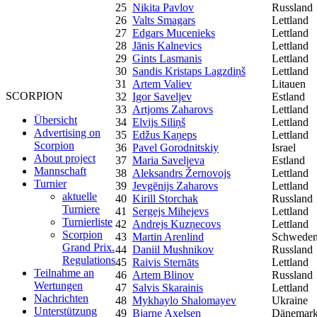
25
Nikita Pavlov
Russland
26
Valts Smagars
Lettland
27
Edgars Mucenieks
Lettland
28
Jānis Kalnevics
Lettland
29
Gints Lasmanis
Lettland
30
Sandis Kristaps Lagzdiņš
Lettland
31
Artem Valiev
Litauen
SCORPION
32
Igor Saveljev
Estland
33
Artjoms Zaharovs
Lettland
Übersicht
34
Elvijs Siliņš
Lettland
Advertising on
35
Edžus Kaņeps
Lettland
Scorpion
36
Pavel Gorodnitskiy
Israel
About project
37
Maria Saveljeva
Estland
Mannschaft
38
Aleksandrs Žernovojs
Lettland
Turnier
39
Jevgēnijs Zaharovs
Lettland
aktuelle
40
Kirill Storchak
Russland
Turniere
41
Sergejs Mihejevs
Lettland
Turnierliste
42
Andrejs Kuzņecovs
Lettland
Scorpion
43
Martin Arenlind
Schwede
Grand Prix.
44
Daniil Mushnikov
Russland
Regulations
45
Raivis Sternāts
Lettland
Teilnahme an
46
Artem Blinov
Russland
Wertungen
47
Salvis Skarainis
Lettland
Nachrichten
48
Mykhaylo Shalomayev
Ukraine
Unterstützung
49
Bjarne Axelsen
Dänemar