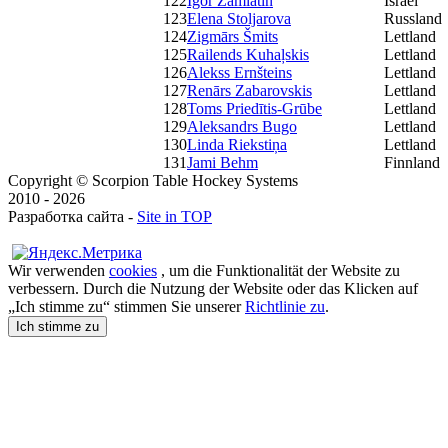
122
Igor Zamiatin
Israel
123
Elena Stoljarova
Russland
124
Zigmārs Šmits
Lettland
125
Railends Kuhaļskis
Lettland
126
Alekss Ernšteins
Lettland
127
Renārs Zabarovskis
Lettland
128
Toms Priedītis-Grūbe
Lettland
129
Aleksandrs Bugo
Lettland
130
Linda Riekstiņa
Lettland
131
Jami Behm
Finnland
Copyright © Scorpion Table Hockey Systems
2010 - 2026
Разработка сайта -
Site in TOP
Wir verwenden
cookies
, um die Funktionalität der Website zu
verbessern. Durch die Nutzung der Website oder das Klicken auf
„Ich stimme zu“ stimmen Sie unserer
Richtlinie zu
.
Ich stimme zu