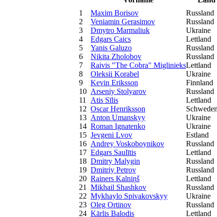
1
Maxim Borisov
Russland
2
Veniamin Gerasimov
Russland
3
Dmytro Marmaliuk
Ukraine
4
Edgars Caics
Lettland
5
Yanis Galuzo
Russland
6
Nikita Zholobov
Russland
7
Raivis "The Cobra" Miglinieks
Lettland
8
Oleksii Korabel
Ukraine
9
Kevin Eriksson
Finnland
10
Arseniy Stolyarov
Russland
11
Atis Sīlis
Lettland
12
Oscar Henriksson
Schwede
13
Anton Umanskyy
Ukraine
14
Roman Ignatenko
Ukraine
15
Jevgeni Lvov
Estland
16
Andrey Voskoboynikov
Russland
17
Edgars Saulītis
Lettland
18
Dmitry Malygin
Russland
19
Dmitriy Petrov
Russland
20
Rainers Kalniņš
Lettland
21
Mikhail Shashkov
Russland
22
Mykhaylo Spivakovskyy
Ukraine
23
Oleg Ortinov
Russland
24
Kārlis Balodis
Lettland