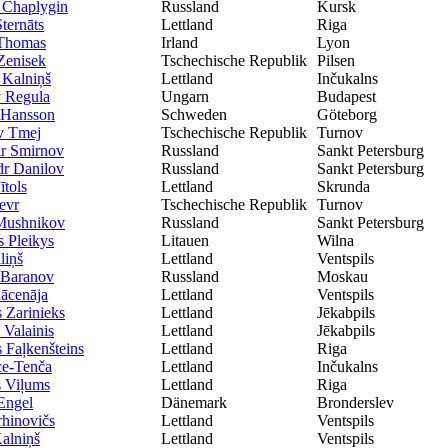
 Chaplygin
Russland
Kursk
Sternāts
Lettland
Riga
Thomas
Irland
Lyon
Zenisek
Tschechische Republik
Pilsen
 Kalniņš
Lettland
Inčukalns
 Regula
Ungarn
Budapest
 Hansson
Schweden
Göteborg
v Tmej
Tschechische Republik
Turnov
r Smirnov
Russland
Sankt Petersburg
r Danilov
Russland
Sankt Petersburg
ītols
Lettland
Skrunda
evr
Tschechische Republik
Turnov
 Mushnikov
Russland
Sankt Petersburg
 Pleikys
Litauen
Wilna
liņš
Lettland
Ventspils
 Baranov
Russland
Moskau
ācenāja
Lettland
Ventspils
s Zarinieks
Lettland
Jēkabpils
 Valainis
Lettland
Jēkabpils
Faļkenšteins
Lettland
Riga
ce-Tenča
Lettland
Inčukalns
 Viļums
Lettland
Riga
Engel
Dänemark
Bronderslev
rhinovičs
Lettland
Ventspils
alniņš
Lettland
Ventspils