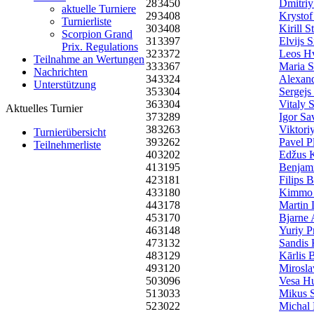
28
3450
Dmitriy
aktuelle Turniere
29
3408
Krystof
Turnierliste
30
3408
Kirill S
Scorpion Grand
31
3397
Elvijs S
Prix. Regulations
32
3372
Leos H
Teilnahme an Wertungen
33
3367
Maria S
Nachrichten
34
3324
Alexand
Unterstützung
35
3304
Sergejs
36
3304
Vitaly 
Aktuelles Turnier
37
3289
Igor Sa
38
3263
Viktori
Turnierübersicht
39
3262
Pavel P
Teilnehmerliste
40
3202
Edžus 
41
3195
Benjam
42
3181
Filips 
43
3180
Kimmo 
44
3178
Martin
45
3170
Bjarne 
46
3148
Yuriy P
47
3132
Sandis 
48
3129
Kārlis 
49
3120
Mirosla
50
3096
Vesa Hu
51
3033
Mikus S
52
3022
Michal 