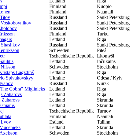
is
Lettland
Riga
ampi
Finnland
Kuopio
konen
Finnland
Naantali
Titov
Russland
Sankt Petersburg
 Voskoboynikov
Russland
Sankt Petersburg
Zholobov
Russland
Sankt Petersburg
riksson
Finnland
Turku
magars
Lettland
Riga
l Shashkov
Russland
Sankt Petersburg
enriksson
Schweden
Piteå
etr
Tschechische Republik
Litomyšl
Saulītis
Lettland
Inčukalns
Nilsson
Schweden
Stockholm
Kristaps Lagzdiņš
Lettland
Riga
lo Spivakovskyy
Ukraine
Odesa / Kyiv
Ivanov
Russland
Kursk
"The Cobra" Miglinieks
Lettland
Riga
js Zaharovs
Lettland
Riga
 Zaharovs
Lettland
Skrunda
asmanis
Lettland
Skrunda
ej
Tschechische Republik
Turnov
uhtala
Finnland
Naantali
i Lvov
Estland
Tallinn
 Mucenieks
Lettland
Skrunda
 Axelsson
Schweden
Stockholm