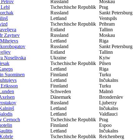
 Petrov
Russland
Moskau
 Lebl
Tschechische Republik
Prag
torchak
Russland
Sankt Petersburg
iliņš
Lettland
Ventspils
vizd
Tschechische Republik
Pribram
aveljeva
Estland
Tallinn
r Zaytsev
Russland
Moskau
 Mihejevs
Lettland
Riga
Skorobogatov
Russland
Sankt Petersburg
veljev
Estland
Tallinn
ya Noselivska
Ukraine
Kyiw
lesak
Tschechische Republik
Pilsen
Kaņeps
Lettland
Riga
in Suominen
Finnland
Turku
Buhtujevs
Lettland
Inčukalns
Eriksson
Finnland
Turku
 Lunden
Schweden
Malmö
Axelsen
Dänemark
Bronderslev
rostakov
Russland
Ljuberzy
Kalniņš
Lettland
Inčukalns
Balodis
Lettland
Valdlauci
v Cernoch
Tschechische Republik
Prag
otelin
Finnland
Espoo
aulitis
Lettland
Inčukalns
Kobrle
Tschechische Republik
Reichenberg