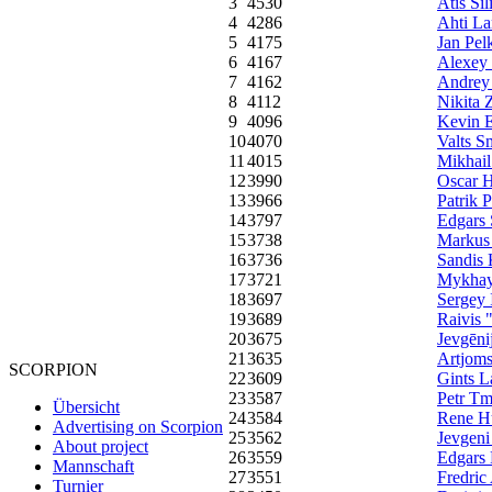
3
4530
Atis Sīl
4
4286
Ahti L
5
4175
Jan Pel
6
4167
Alexey 
7
4162
Andrey
8
4112
Nikita 
9
4096
Kevin E
10
4070
Valts S
11
4015
Mikhai
12
3990
Oscar H
13
3966
Patrik P
14
3797
Edgars 
15
3738
Markus 
16
3736
Sandis 
17
3721
Mykhay
18
3697
Sergey 
19
3689
Raivis 
20
3675
Jevgēni
21
3635
Artjoms
SCORPION
22
3609
Gints L
23
3587
Petr Tm
Übersicht
24
3584
Rene H
Advertising on Scorpion
25
3562
Jevgen
About project
26
3559
Edgars
Mannschaft
27
3551
Fredric
Turnier