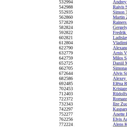
53
2994
Andrey
54
2988
Raivis 
55
2935
Simon 
56
2860
Martin 
57
2829
Rainers
58
2824
Gergely
59
2822
Fredrik
60
2821
Ladisla
61
2804
Vladimi
62
2790
Alexand
63
2779
Arnis V
64
2759
Milos S
65
2725
Daniil
66
2705
Simonas
67
2644
Alvis Si
68
2586
Alexey
69
2485
Elēna R
70
2453
Kristap
71
2403
Rūdolfs
72
2372
Romans 
73
2343
Ilze Zu
74
2297
Kaspars
75
2277
Anette 
76
2256
Elvis A
77
2224
Alens K