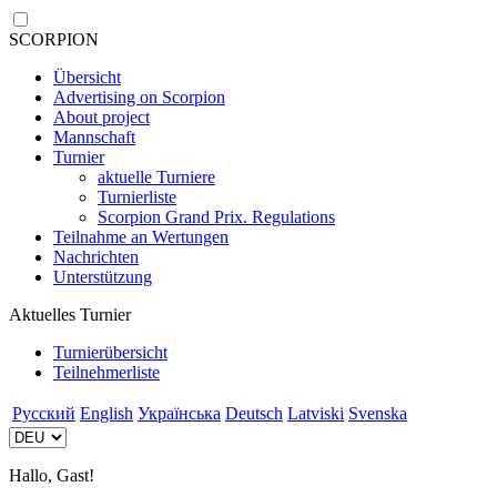
SCORPION
Übersicht
Advertising on Scorpion
About project
Mannschaft
Turnier
aktuelle Turniere
Turnierliste
Scorpion Grand Prix. Regulations
Teilnahme an Wertungen
Nachrichten
Unterstützung
Aktuelles Turnier
Turnierübersicht
Teilnehmerliste
Русский
English
Українська
Deutsch
Latviski
Svenska
Hallo, Gast!