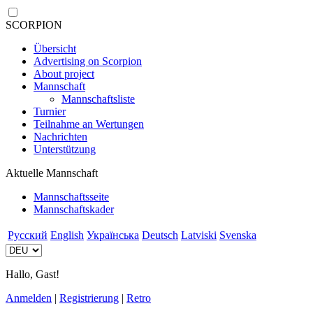
SCORPION
Übersicht
Advertising on Scorpion
About project
Mannschaft
Mannschaftsliste
Turnier
Teilnahme an Wertungen
Nachrichten
Unterstützung
Aktuelle Mannschaft
Mannschaftsseite
Mannschaftskader
Русский
English
Українська
Deutsch
Latviski
Svenska
Hallo, Gast!
Anmelden
|
Registrierung
|
Retro