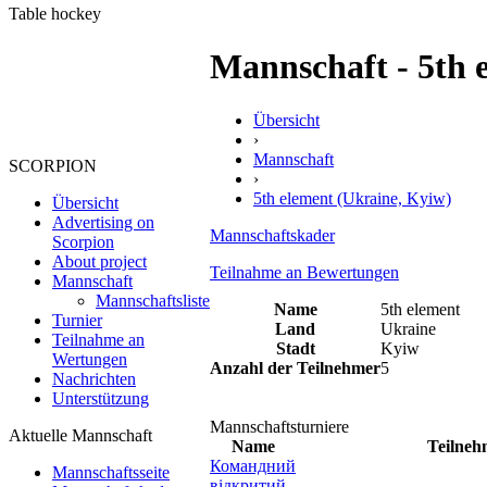
Table hockey
Mannschaft - 5th 
Übersicht
›
Mannschaft
SCORPION
›
5th element (Ukraine, Kyiw)
Übersicht
Advertising on
Mannschaftskader
Scorpion
About project
Teilnahme an Bewertungen
Mannschaft
Mannschaftsliste
Name
5th element
Turnier
Land
Ukraine
Teilnahme an
Stadt
Kyiw
Wertungen
Anzahl der Teilnehmer
5
Nachrichten
Unterstützung
Mannschaftsturniere
Aktuelle Mannschaft
Name
Teilneh
Командний
Mannschaftsseite
відкритий