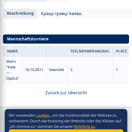
Beschreibung
Кращі гравці Києва.
Mannschaftsturniere
NAME
TEILNEHMERANZAHL
PLATZ
Матч
"Київ
16.10.2011
beendet
2
1
—
Одеса"
Zurück zur Übersicht
Wir verwenden
cookies
, um die Funktionalität der Website zu
Copyright © Scorpion Table Hockey Systems
verbessern. Durch die Nutzung der Website oder das Klicken auf
2010 - 2026
„Ich stimme zu“ stimmen Sie unserer
Richtlinie zu
.
Разработка сайта -
Site in TOP