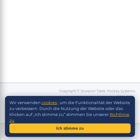
Copyright © Scorpion Table Hockey Systems
2010 - 2026
Wir verwenden
cookies
, um die Funktionalität der Website
Разработка сайта -
Site in TOP
zu verbessern. Durch die Nutzung der Website oder das
Klicken auf „Ich stimme zu“ stimmen Sie unserer
Richtlinie
zu
.
Ich stimme zu