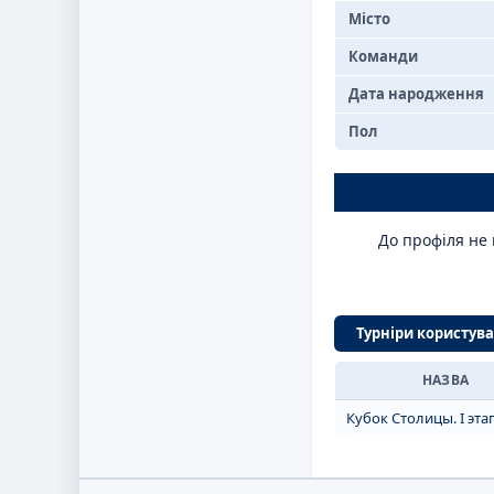
Місто
Команди
Дата народження
Пол
До профіля не 
Турніри користув
НАЗВА
Кубок Столицы. I эта