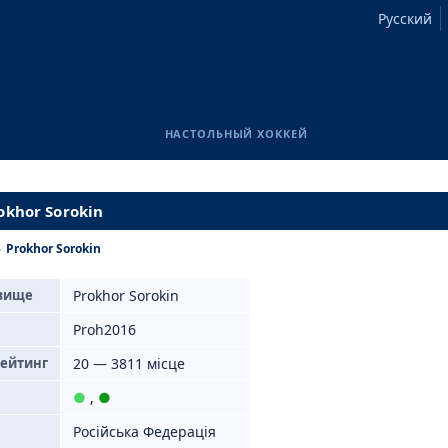
Русский
НАСТОЛЬНЫЙ ХОККЕЙ
okhor Sorokin
›
Prokhor Sorokin
звище
Prokhor Sorokin
Proh2016
рейтинг
20 — 3811 місце
●
,
●
Російська Федерація