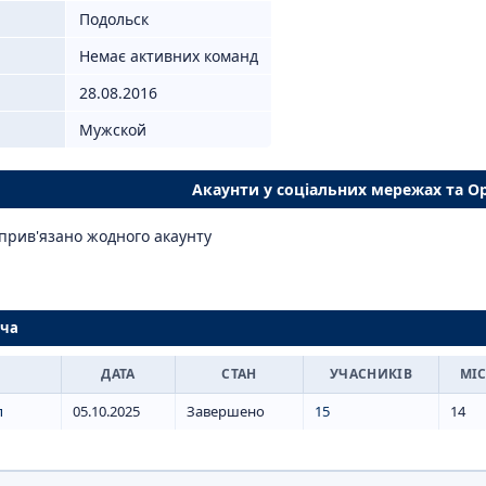
Подольск
Немає активних команд
28.08.2016
Мужской
Акаунти у соціальних мережах та O
прив'язано жодного акаунту
ача
ДАТА
СТАН
УЧАСНИКІВ
МІ
п
05.10.2025
Завершено
15
14