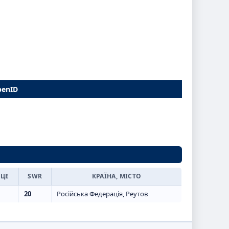
penID
СЦЕ
SWR
КРАЇНА, МІСТО
20
Російська Федерація, Реутов