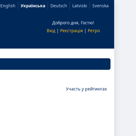
English
Українська
Deutsch
Latviski
Svenska
Доброго дня, Гостю!
Вхід
|
Реєстрація
|
Ретро
Участь у рейтингах