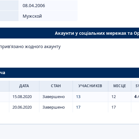
08.04.2006
Мужской
Акаунти у соціальних мережах та O
прив'язано жодного акаунту
ача
ДАТА
СТАН
УЧАСНИКІВ
МІСЦЕ
S
15.08.2020
Завершено
13
12
4
/
20.06.2020
Завершено
17
17