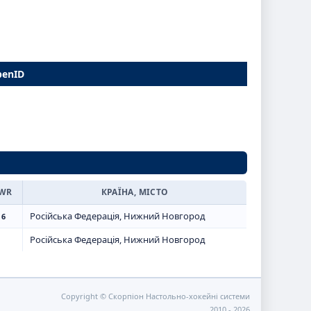
penID
WR
КРАЇНА, МІСТО
Російська Федерація, Нижний Новгород
 6
Російська Федерація, Нижний Новгород
Copyright © Скорпіон Настольно-хокейні системи
2010 - 2026