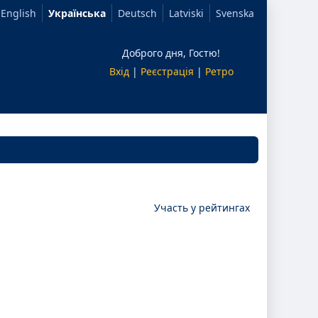
English
Українська
Deutsch
Latviski
Svenska
Доброго дня, Гостю!
Вхід
|
Реєстрація
|
Ретро
Участь у рейтингах