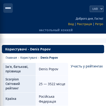
Доброго дня, Гостю!
Вхід
|
Реєстрація
|
Ретро
НАСТОЛЬНЫЙ ХОККЕЙ
Користувачі - Denis Popov
Главная
›
Користувачі
›
Denis Popov
Участь у рейтингах
Ім'я, батькові,
Denis Popov
прізвище
Scorpion
Світовий
25 — 3522 місце
рейтинг
Російська
Країна
Федерація