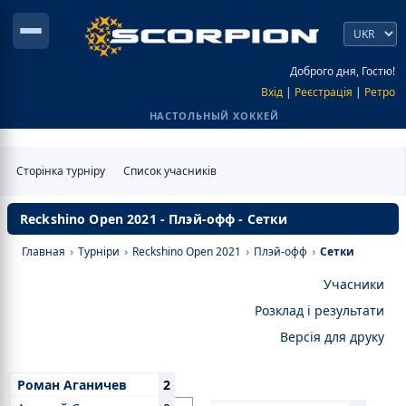
Доброго дня, Гостю!
Вхід
|
Реєстрація
|
Ретро
НАСТОЛЬНЫЙ ХОККЕЙ
Сторінка турніру
Список учасників
Reckshino Open 2021 - Плэй-офф - Сетки
Главная
›
Турніри
›
Reckshino Open 2021
›
Плэй-офф
›
Сетки
Учасники
Розклад і результати
Версія для друку
Роман Аганичев
2