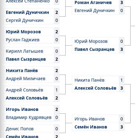
Алексей Степаненко
0
Роман Аганичев
3
Евгений Дуничкин
0
Евгений Дуничкин
2
Сергей Дуничкин
0
Юрий Морозов
2
Руслан Гаджиев
0
Юрий Морозов
0
Павел Сызранцев
3
Кирилл Латышев
0
Павел Сызранцев
2
Никита Панёв
2
Андрей Миличаев
0
Никита Панёв
1
Алексей Соловьёв
3
Андрей Соловьёв
1
Алексей Соловьёв
2
Игорь Иванов
2
Владимир Кудрявцев
0
Игорь Иванов
0
Семён Иванов
3
Денис Попов
0
Семён Иванов
2