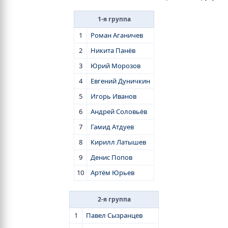
1-я группа
1
Роман Аганичев
2
Никита Панёв
3
Юрий Морозов
4
Евгений Дуничкин
5
Игорь Иванов
6
Андрей Соловьёв
7
Гамид Атдуев
8
Кирилл Латышев
9
Денис Попов
10
Артём Юрьев
2-я группа
1
Павел Сызранцев