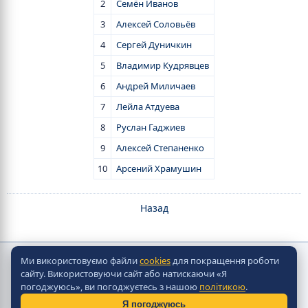
2
Семён Иванов
3
Алексей Соловьёв
4
Сергей Дуничкин
5
Владимир Кудрявцев
6
Андрей Миличаев
7
Лейла Атдуева
8
Руслан Гаджиев
9
Алексей Степаненко
10
Арсений Храмушин
Назад
Ми використовуємо файли
cookies
для покращення роботи
Copyright © Скорпіон Настольно-хокейні системи
сайту. Використовуючи сайт або натискаючи «Я
2010 - 2026
погоджуюсь», ви погоджуєтесь з нашою
політикою
.
Разработка сайта -
Site in TOP
Я погоджуюсь