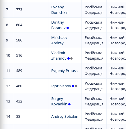
Evgeny
Російська
Нижний
7
773
Dunichkin
Федерація
Новгород
Dmitriy
Російська
Нижний
8
604
Baranov
Федерація
Новгород
Milichaev
Російська
Нижний
9
586
Andrey
Федерація
Новгород
Vladimir
Російська
Нижний
10
516
Zharinov
Федерація
Новгород
Російська
Нижний
11
489
Evgeniy Prouss
Федерація
Новгород
Російська
Нижний
12
460
Igor Ivanov
Федерація
Новгород
Sergey
Російська
Нижний
13
432
Kovankin
Федерація
Новгород
Російська
Нижний
14
38
Andrey Sobakin
Федерація
Новгород