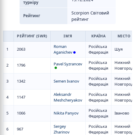
турніру
Scorpion Світовий
Рейтинг
рейтинг
РЕЙТИНГ (SWR)
ІМ'Я
КРАЇНА
МІСТО
Roman
Російська
1
2063
Шуя
Aganichev
Федерація
Російська
Нижний
Pavel Syzrancev
2
1796
Федерація
Новгород
Російська
Нижний
3
1342
Semen Ivanov
Федерація
Новгород
Aleksandr
Російська
Нижний
4
1147
Meshcheryakov
Федерація
Новгород
Російська
5
1066
Nikita Panyov
Іваново
Федерація
Sergey
Російська
Нижний
6
967
Zharinov
Федерація
Новгород