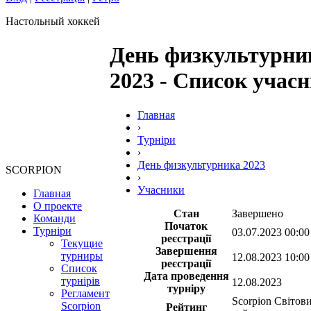
Настольный хоккей
День физкультурни
2023 - Список учасн
Главная
›
Турніри
›
День физкультурника 2023
SCORPION
›
Учасники
Главная
О проекте
Стан
Завершено
Команди
Початок
Турніри
03.07.2023 00:00
реєстрації
Текущие
Завершення
турниры
12.08.2023 10:00
реєстрації
Список
Дата проведення
турнірів
12.08.2023
турніру
Регламент
Scorpion Світов
Scorpion
Рейтинг