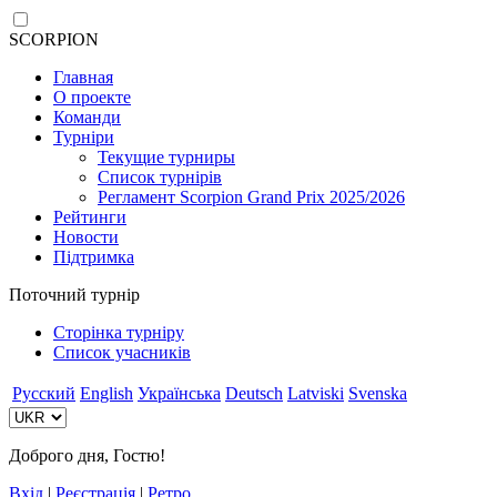
SCORPION
Главная
О проекте
Команди
Турніри
Текущие турниры
Список турнірів
Регламент Scorpion Grand Prix 2025/2026
Рейтинги
Новости
Підтримка
Поточний турнір
Сторінка турніру
Список учасників
Русский
English
Українська
Deutsch
Latviski
Svenska
Доброго дня, Гостю!
Вхід
|
Реєстрація
|
Ретро