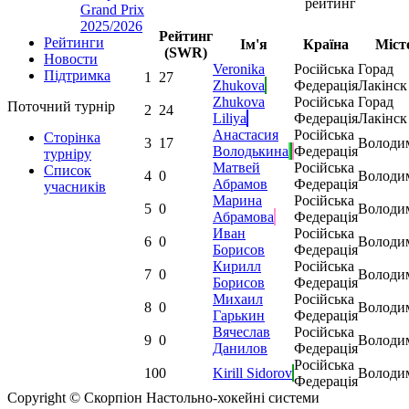
рейтинг
Grand Prix
2025/2026
Рейтинг
Рейтинги
Ім'я
Країна
Міст
(SWR)
Новости
Veronika
Російська
Горад
Підтримка
1
27
Zhukova
Федерація
Лакінск
Zhukova
Російська
Горад
Поточний турнір
2
24
Liliya
Федерація
Лакінск
Анастасия
Російська
Сторінка
3
17
Володи
Володькина
Федерація
турніру
Матвей
Російська
Список
4
0
Володи
Абрамов
Федерація
учасників
Марина
Російська
5
0
Володи
Абрамова
Федерація
Иван
Російська
6
0
Володи
Борисов
Федерація
Кирилл
Російська
7
0
Володи
Борисов
Федерація
Михаил
Російська
8
0
Володи
Гарькин
Федерація
Вячеслав
Російська
9
0
Володи
Данилов
Федерація
Російська
10
0
Kirill Sidorov
Володи
Федерація
Copyright © Скорпіон Настольно-хокейні системи