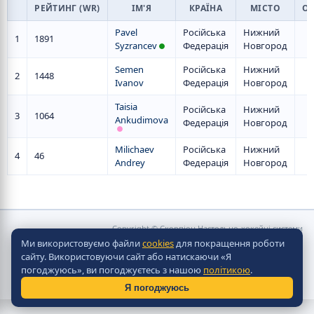
РЕЙТИНГ (WR)
ІМ'Я
КРАЇНА
МІСТО
О
Pavel
Російська
Нижний
1
1891
Syzrancev
Федерація
Новгород
Semen
Російська
Нижний
2
1448
Ivanov
Федерація
Новгород
Taisia
Російська
Нижний
3
1064
Ankudimova
Федерація
Новгород
Milichaev
Російська
Нижний
4
46
Andrey
Федерація
Новгород
Copyright © Скорпіон Настольно-хокейні системи
2010 - 2026
Ми використовуємо файли
cookies
для покращення роботи
Разработка сайта -
Site in TOP
сайту. Використовуючи сайт або натискаючи «Я
погоджуюсь», ви погоджуєтесь з нашою
політикою
.
Я погоджуюсь