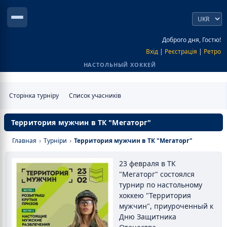
Доброго дня, Гостю!
Вхід
|
Реєстрація
|
Ретро
НАСТОЛЬНЫЙ ХОККЕЙ
Сторінка турніру
Список учасників
Территория мужчин в ТК "Мегаторг"
Главная
›
Турніри
›
Территория мужчин в ТК "Мегаторг"
23 февраля в ТК
"Мегаторг" состоялся
турнир по настольному
хоккею "Территория
мужчин", приуроченный к
Дню Защитника