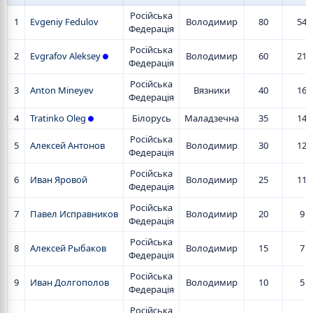
Російська
1
Evgeniy Fedulov
Володимир
80
54
Федерація
Російська
2
Evgrafov Aleksey
Володимир
60
21
Федерація
Російська
3
Anton Mineyev
Вязники
40
16
Федерація
4
Tratinko Oleg
Білорусь
Маладзечна
35
14
Російська
5
Алексей Антонов
Володимир
30
12
Федерація
Російська
6
Иван Яровой
Володимир
25
11
Федерація
Російська
7
Павел Исправников
Володимир
20
9
Федерація
Російська
8
Алексей Рыбаков
Володимир
15
7
Федерація
Російська
9
Иван Долгополов
Володимир
10
5
Федерація
Російська