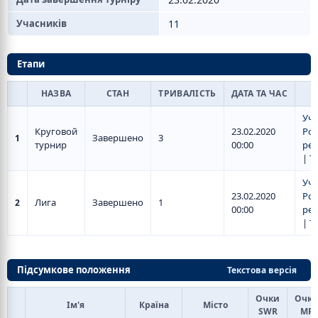
Учасників
11
Етапи
НАЗВА
СТАН
ТРИВАЛІСТЬ
ДАТА ТА ЧАС
Уч
Круговой
23.02.2020
Роз
Завершено
3
1
турнир
00:00
рез
|
Т
Уч
23.02.2020
Роз
Лига
Завершено
1
2
00:00
рез
|
Т
Підсумкове положення
Текстова версія
Очки
Очк
Ім'я
Країна
Місто
SWR
МР