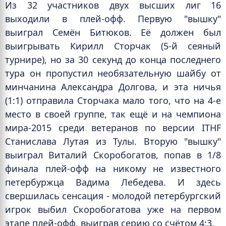
Из 32 участников двух высших лиг 16
выходили в плей-офф. Первую "вышку"
выиграл Семён Битюков. Её должен был
выигрывать Кирилл Сторчак (5-й сеяный
турнире), но за 30 секунд до конца последнего
тура он пропустил необязательную шайбу от
минчанина Александра Долгова, и эта ничья
(1:1) отправила Сторчака мало того, что на 4-е
место в своей группе, так ещё и на чемпиона
мира-2015 среди ветеранов по версии ITHF
Станислава Лутая из Тулы. Вторую "вышку"
выиграл Виталий Скоробогатов, попав в 1/8
финала плей-офф на никому не известного
петербуржца Вадима Лебедева. И здесь
свершилась сенсация - молодой петербургский
игрок выбил Скоробогатова уже на первом
этапе плей-офф, выиграв серию со счётом 4:3.