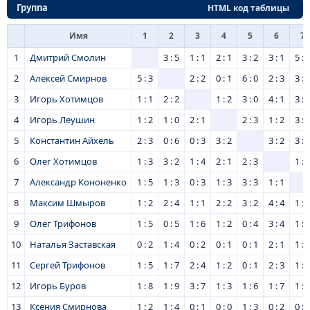
Группа
HTML код таблицы
Имя
1
2
3
4
5
6
7
1
Дмитрий Смолин
3 : 5
1 : 1
2 : 1
3 : 2
3 : 1
5 : 
2
Алексей Смирнов
5 : 3
2 : 2
0 : 1
6 : 0
2 : 3
3 : 
3
Игорь Хотимцов
1 : 1
2 : 2
1 : 2
3 : 0
4 : 1
3 : 
4
Игорь Леушин
1 : 2
1 : 0
2 : 1
2 : 3
1 : 2
3 : 
5
Константин Айхель
2 : 3
0 : 6
0 : 3
3 : 2
3 : 2
3 : 
6
Олег Хотимцов
1 : 3
3 : 2
1 : 4
2 : 1
2 : 3
1 : 
7
Александр Кононенко
1 : 5
1 : 3
0 : 3
1 : 3
3 : 3
1 : 1
8
Максим Шмыров
1 : 2
2 : 4
1 : 1
2 : 2
3 : 2
4 : 4
1 : 
9
Олег Трифонов
1 : 5
0 : 5
1 : 6
1 : 2
0 : 4
3 : 4
1 : 
10
Наталья Заставская
0 : 2
1 : 4
0 : 2
0 : 1
0 : 1
2 : 1
1 : 
11
Сергей Трифонов
1 : 5
1 : 7
2 : 4
1 : 2
0 : 1
2 : 3
1 : 
12
Игорь Буров
1 : 8
1 : 9
3 : 7
1 : 3
1 : 6
1 : 7
1 : 
13
Ксения Смирнова
1 : 2
1 : 4
0 : 1
0 : 0
1 : 3
0 : 2
0 : 