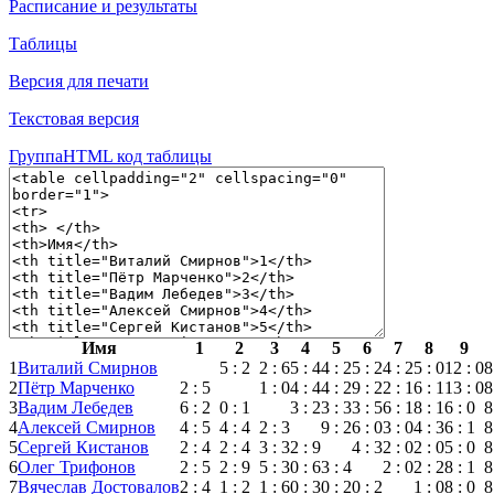
Расписание и результаты
Таблицы
Версия для печати
Текстовая версия
Группа
HTML код таблицы
Имя
1
2
3
4
5
6
7
8
9
1
Виталий Смирнов
5 : 2
2 : 6
5 : 4
4 : 2
5 : 2
4 : 2
5 : 0
12 : 0
8
2
Пётр Марченко
2 : 5
1 : 0
4 : 4
4 : 2
9 : 2
2 : 1
6 : 1
13 : 0
8
3
Вадим Лебедев
6 : 2
0 : 1
3 : 2
3 : 3
3 : 5
6 : 1
8 : 1
6 : 0
8
4
Алексей Смирнов
4 : 5
4 : 4
2 : 3
9 : 2
6 : 0
3 : 0
4 : 3
6 : 1
8
5
Сергей Кистанов
2 : 4
2 : 4
3 : 3
2 : 9
4 : 3
2 : 0
2 : 0
5 : 0
8
6
Олег Трифонов
2 : 5
2 : 9
5 : 3
0 : 6
3 : 4
2 : 0
2 : 2
8 : 1
8
7
Вячеслав Достовалов
2 : 4
1 : 2
1 : 6
0 : 3
0 : 2
0 : 2
1 : 0
8 : 0
8