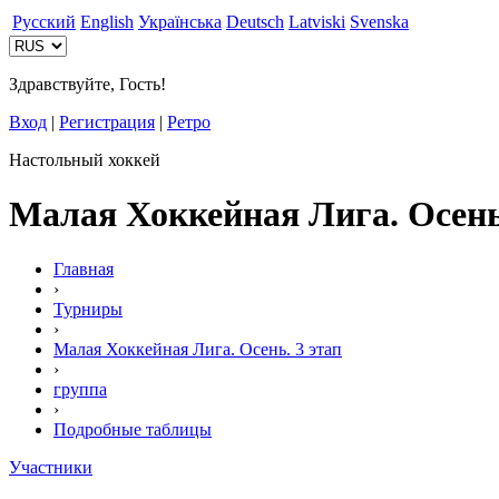
Русский
English
Українська
Deutsch
Latviski
Svenska
Здравствуйте, Гость!
Вход
|
Регистрация
|
Ретро
Настольный хоккей
Малая Хоккейная Лига. Осень.
Главная
›
Турниры
›
Малая Хоккейная Лига. Осень. 3 этап
›
группа
›
Подробные таблицы
Участники