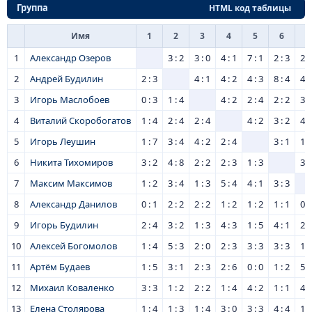
Группа
HTML код таблицы
Имя
1
2
3
4
5
6
7
1
Александр Озеров
3 : 2
3 : 0
4 : 1
7 : 1
2 : 3
2 :
2
Андрей Будилин
2 : 3
4 : 1
4 : 2
4 : 3
8 : 4
4 :
3
Игорь Маслобоев
0 : 3
1 : 4
4 : 2
2 : 4
2 : 2
3 :
4
Виталий Скоробогатов
1 : 4
2 : 4
2 : 4
4 : 2
3 : 2
4 :
5
Игорь Леушин
1 : 7
3 : 4
4 : 2
2 : 4
3 : 1
1 :
6
Никита Тихомиров
3 : 2
4 : 8
2 : 2
2 : 3
1 : 3
3 :
7
Максим Максимов
1 : 2
3 : 4
1 : 3
5 : 4
4 : 1
3 : 3
8
Александр Данилов
0 : 1
2 : 2
2 : 2
1 : 2
1 : 2
1 : 1
0 :
9
Игорь Будилин
2 : 4
3 : 2
1 : 3
4 : 3
1 : 5
4 : 1
2 :
10
Алексей Богомолов
1 : 4
5 : 3
2 : 0
2 : 3
3 : 3
3 : 3
1 :
11
Артём Будаев
1 : 5
3 : 1
2 : 3
2 : 6
0 : 0
1 : 2
5 :
12
Михаил Коваленко
3 : 3
1 : 2
2 : 2
1 : 4
4 : 2
1 : 1
4 :
13
Елена Столярова
1 : 4
1 : 3
1 : 4
3 : 0
3 : 3
4 : 4
1 :