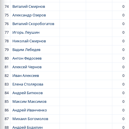
74
Виталий Смирнов
0
75
Александр Озеров
0
76
Виталий Скоробогатов
0
77
Игорь Леушин
0
78
Николай Смирнов
0
79
Вадим Лебедев
0
80
Антон Федосеев
0
81
Алексей Чернов
0
82
Иван Алексеев
0
83
Елена Столярова
0
84
Андрей Битюков
0
85
Максим Максимов
0
86
Андрей Иванченко
0
87
Михаил Богомолов
0
88
Андрей Будилин
0