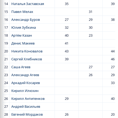
14
Наталья Заставская
35
39
15
Павел Мелах
31
16
Александр Буров
27
29
38
17
Юлия Зубкина
32
30
18
Артём Казан
40
23
19
Денис Макеев
41
20
Никита Коновалов
43
44
21
Сергей Хлебников
39
46
22
Саша Агеев
27
27
23
Александр Агеев
26
29
24
Аркадий Косарев
33
25
Кирилл Илюхин
26
Кирилл Антипенков
29
40
27
Андрей Васильев
28
Евгений Мордаков
26
20