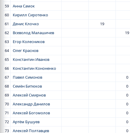
59
Анна Самок
60
Кирилл Сиротенко
61
Денис Клочко
19
62
Всеволод Малашичев
19
63
Егор Колесников
64
Олег Краснов
65
Константин Иванов
66
Константин Кононенко
67
Павел Симонов
0
68
Семён Битюков
0
69
Алексей Смирнов
0
70
Александр Данилов
0
71
Алексей Богомолов
0
72
Артём Бушуев
0
73
Алексей Полтавцев
0