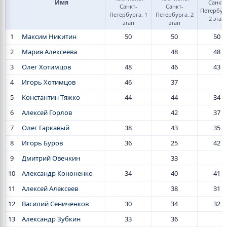
Имя
Санкт-
Санкт-
Санкт-
Петербур
Петербурга. 1
Петербурга. 2
2 этап
этап
этап
1
Максим Никитин
50
50
50
2
Мария Алексеева
48
48
3
Олег Хотимцов
48
46
43
4
Игорь Хотимцов
46
37
5
Константин Тяжко
44
44
34
6
Алексей Горлов
42
37
7
Олег Гаркавый
38
43
35
8
Игорь Буров
36
25
42
9
Дмитрий Овечкин
33
10
Александр Кононенко
34
40
41
11
Алексей Алексеев
38
31
12
Василий Cениченков
30
34
32
13
Александр Зубкин
33
36