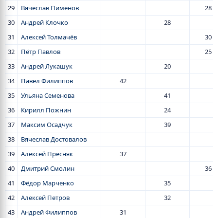
29
Вячеслав Пименов
28
30
Андрей Клочко
28
31
Алексей Толмачёв
30
32
Пётр Павлов
25
33
Андрей Лукашук
20
34
Павел Филиппов
42
35
Ульяна Семенова
41
36
Кирилл Пожнин
24
37
Максим Осадчук
39
38
Вячеслав Достовалов
39
Алексей Пресняк
37
40
Дмитрий Смолин
36
41
Фёдор Марченко
35
42
Алексей Петров
32
43
Андрей Филиппов
31