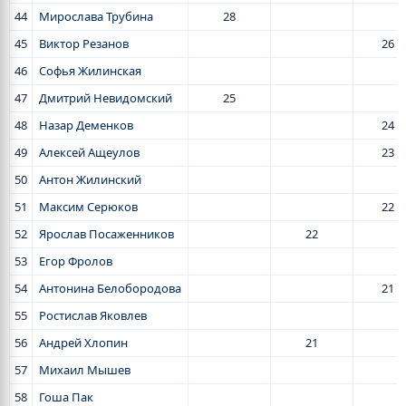
44
Мирослава Трубина
28
45
Виктор Резанов
26
46
Софья Жилинская
47
Дмитрий Невидомский
25
48
Назар Деменков
24
49
Алексей Ащеулов
23
50
Антон Жилинский
51
Максим Серюков
22
52
Ярослав Посаженников
22
53
Егор Фролов
54
Антонина Белобородова
21
55
Ростислав Яковлев
56
Андрей Хлопин
21
57
Михаил Мышев
58
Гоша Пак