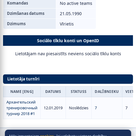
Komandas
No active teams
Dzimšanas datums
21.05.1990
Dzimums
Vīrietis
Sociālo tīklu konti un OpenID
Lietotājam nav piesaistīts neviens sociālo tīklu konts
Lietotāja turnīri
NAME [ENG]
DATUMS
STATUSS
DALĪBNIEKU
VIET
Архангельский
тренировочный
12.01.2019
Noslēdzies
7
7
турнир 2018 #1
Autortiesības © galda hokeja, 2010-2026