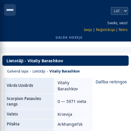
Sveiks, viesi!
Ieeja
|
Reģistrācija
|
Retro
GALDA HOKEJS
Lietotāji - Vitaliy Barashkov
Galvenā lapa
›
Lietotāji
›
Vitaliy Barashkov
Dalība reitingos
Vitaliy
Vārds Uzvārds
Barashkov
Scorpion Pasaules
0 — 5971 vieta
rangs
Valsts
Krievija
Pilsēta
Arkhangel’sk