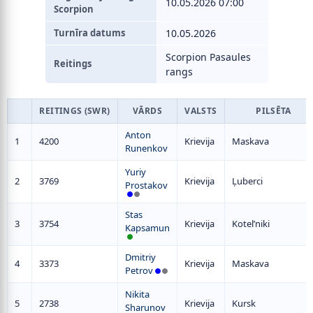
10.05.2026 07:00
Scorpion
Turnīra datums
10.05.2026
Scorpion Pasaules
Reitings
rangs
REITINGS (SWR)
VĀRDS
VALSTS
PILSĒTA
Anton
1
4200
Krievija
Maskava
Runenkov
Yuriy
2
3769
Krievija
Ļuberci
Prostakov
Stas
3
3754
Krievija
Kotel’niki
Kapsamun
Dmitriy
4
3373
Krievija
Maskava
Petrov
Nikita
5
2738
Krievija
Kursk
Sharunov