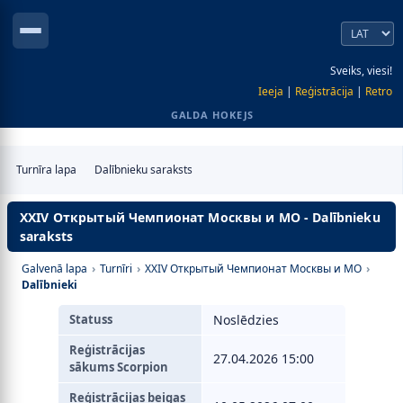
Sveiks, viesi!
Ieeja
|
Reģistrācija
|
Retro
GALDA HOKEJS
Turnīra lapa
Dalībnieku saraksts
XXIV Открытый Чемпионат Москвы и МО - Dalībnieku
saraksts
Galvenā lapa
›
Turnīri
›
XXIV Открытый Чемпионат Москвы и МО
›
Dalībnieki
Statuss
Noslēdzies
Reģistrācijas
27.04.2026 15:00
sākums Scorpion
Reģistrācijas beigas