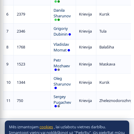
Danila
6
2379
Krievija
Kursk
Sharunov
Grigoriy
7
2346
Krievija
Tula
Dubinin
Vladislav
8
1768
Krievija
Balašiha
Momat
Petr
9
1523
Krievija
Maskava
Mozhaev
Oleg
10
1344
Krievija
Kursk
Sharunov
Sergey
11
750
Krievija
Zheleznodorozhny
Pugachev
Mēs izmantojam
cookies
, lai uzlabotu vietnes darbību.
Autortiesības © galda hokeja, 2010-2026
Izmantojot vietni vai noklikšķinot uz "Piekrītu", jūs piekrītat mūsu
2010 - 2026