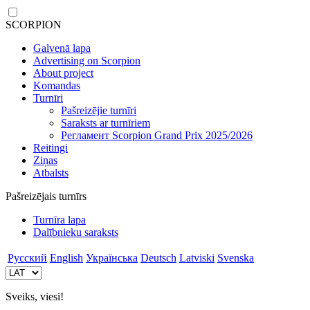
SCORPION
Galvenā lapa
Advertising on Scorpion
About project
Komandas
Turnīri
Pašreizējie turnīri
Saraksts ar turnīriem
Регламент Scorpion Grand Prix 2025/2026
Reitingi
Ziņas
Atbalsts
Pašreizējais turnīrs
Turnīra lapa
Dalībnieku saraksts
Русский
English
Українська
Deutsch
Latviski
Svenska
Sveiks, viesi!