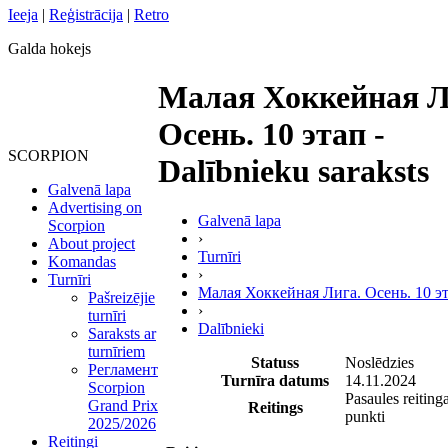
Ieeja
|
Reģistrācija
|
Retro
Galda hokejs
Малая Хоккейная Л
Осень. 10 этап -
SCORPION
Dalībnieku saraksts
Galvenā lapa
Advertising on
Galvenā lapa
Scorpion
›
About project
Turnīri
Komandas
›
Turnīri
Малая Хоккейная Лига. Осень. 10 э
Pašreizējie
›
turnīri
Dalībnieki
Saraksts ar
turnīriem
Statuss
Noslēdzies
Регламент
Turnīra datums
14.11.2024
Scorpion
Pasaules reiting
Grand Prix
Reitings
punkti
2025/2026
Reitingi