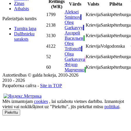
Reitings
Ziņas
Vārds
Valsts
Pilsēta
(WR)
Atbalsts
Aleksei
1
799
Krievija
Sanktpēterburga
Smirnov
Pašreizējais turnīrs
Oleg
2
138
Krievija
Sanktpēterburga
Garkavyy
Turnīra lapa
Андрей
Dalībnieku
3
130
Krievija
Sanktpēterburga
Васильев
saraksts
Oleg
4
122
Krievija
Volgodonska
Trifonoff
Olga
5
2
Krievija
Sanktpēterburga
Garkavaya
Фёдор
6
0
Krievija
Sanktpēterburga
Марченко
Autortiesības © galda hokeja, 2010-2026
2010 - 2026
Разработка сайта -
Site in TOP
Mēs izmantojam
cookies
, lai uzlabotu vietnes darbību. Izmantojot
vietni vai noklikšķinot uz "Piekrītu", jūs piekrītat mūsu
politikai
.
Piekrītu