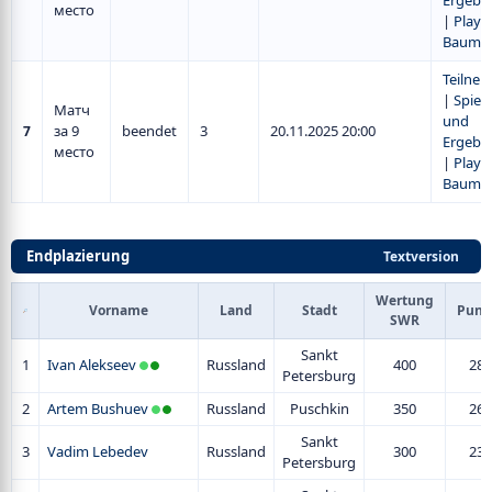
Ergebn
место
|
Play-O
Baum
Teilne
|
Spiel
Матч
und
за 9
beendet
3
20.11.2025 20:00
7
Ergebn
место
|
Play-O
Baum
Endplazierung
Textversion
Wertung
Vorname
Land
Stadt
Punk
SWR
Sankt
1
Ivan Alekseev
Russland
400
288
Petersburg
2
Artem Bushuev
Russland
Puschkin
350
264
Sankt
3
Vadim Lebedev
Russland
300
235
Petersburg