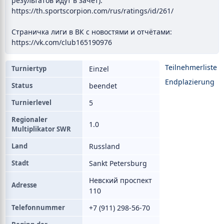
результатов идут в зачёт):
https://th.sportscorpion.com/rus/ratings/id/261/
Страничка лиги в ВК с новостями и отчётами:
https://vk.com/club165190976
Teilnehmerliste
Turniertyp
Einzel
Endplazierung
Status
beendet
Turnierlevel
5
Regionaler
1.0
Multiplikator SWR
Land
Russland
Stadt
Sankt Petersburg
Невский проспект
Adresse
110
Telefonnummer
+7 (911) 298-56-70