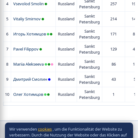
Sankt
4
Vsevolod Smolin
Russland
257
197
Petersburg
Sankt
5
Vitaliy Smirnov
Russland
214
142
Petersburg
Sankt
6
Игорь Хотимцов
Russland
171
84
Petersburg
Sankt
7
Pavel Filippov
Russland
129
43
Petersburg
Sankt
8
Mariia Alekseeva
Russland
86
15
Petersburg
Sankt
9
Дмитрий Смолин
Russland
43
5
Petersburg
Sankt
10
Олег Хотимцов
Russland
1
1
Petersburg
Wir verwenden
cookies
, um die Funktionalität der Website zu
Copyright © Scorpion Table Hockey Systems
verbessern. Durch die Nutzung der Website oder das Klicken auf
2010 - 2026