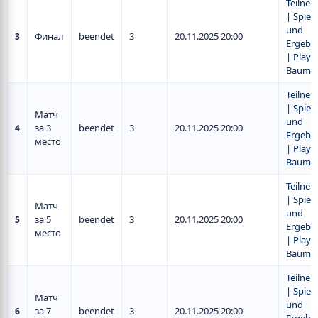
Teilne
|
Spiel
und
Финал
beendet
3
20.11.2025 20:00
3
Ergebn
|
Play-O
Baum
Teilne
|
Spiel
Матч
und
за 3
beendet
3
20.11.2025 20:00
4
Ergebn
место
|
Play-O
Baum
Teilne
|
Spiel
Матч
und
за 5
beendet
3
20.11.2025 20:00
5
Ergebn
место
|
Play-O
Baum
Teilne
|
Spiel
Матч
und
за 7
beendet
3
20.11.2025 20:00
6