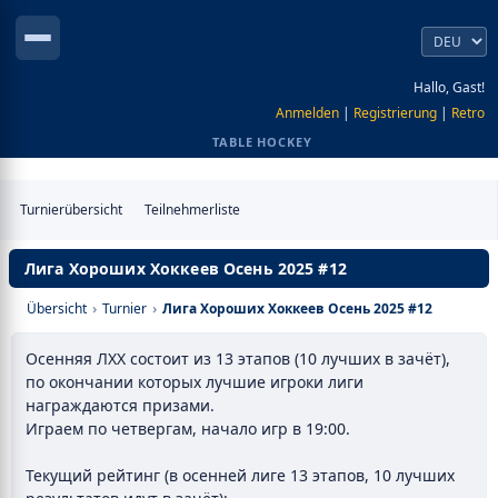
Hallo, Gast!
Anmelden
|
Registrierung
|
Retro
TABLE HOCKEY
Turnierübersicht
Teilnehmerliste
Лига Хороших Хоккеев Осень 2025 #12
Übersicht
›
Turnier
›
Лига Хороших Хоккеев Осень 2025 #12
Осенняя ЛХХ состоит из 13 этапов (10 лучших в зачёт),
по окончании которых лучшие игроки лиги
награждаются призами.
Играем по четвергам, начало игр в 19:00.
Текущий рейтинг (в осенней лиге 13 этапов, 10 лучших