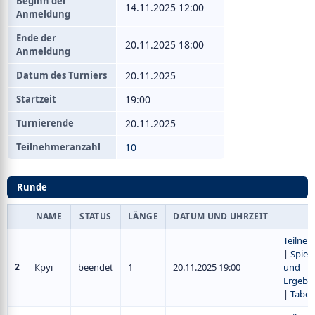
Beginn der
14.11.2025 12:00
Anmeldung
Ende der
20.11.2025 18:00
Anmeldung
Datum des Turniers
20.11.2025
Startzeit
19:00
Turnierende
20.11.2025
Teilnehmeranzahl
10
Runde
NAME
STATUS
LÄNGE
DATUM UND UHRZEIT
Teilne
|
Spiel
2
Круг
beendet
1
20.11.2025 19:00
und
Ergebn
|
Tabel