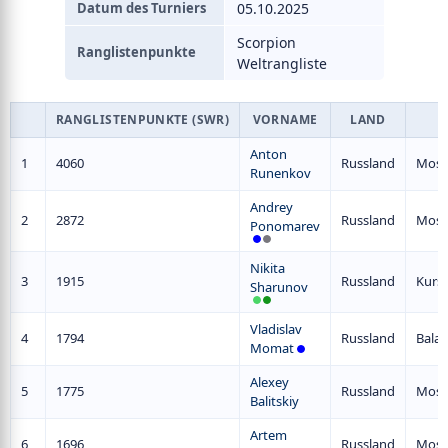
Datum des Turniers
05.10.2025
Scorpion
Ranglistenpunkte
Weltrangliste
RANGLISTENPUNKTE (SWR)
VORNAME
LAND
Anton
1
4060
Russland
Mosk
Runenkov
Andrey
2
2872
Russland
Mosk
Ponomarev
Nikita
3
1915
Russland
Kurs
Sharunov
Vladislav
4
1794
Russland
Balas
Momat
Alexey
5
1775
Russland
Mosk
Balitskiy
Artem
6
1696
Russland
Mosk