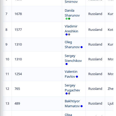
Smirnov
Danila
7
1678
Russland
Kurs
Sharunov
Vladimir
8
1577
Russland
Kotel
Areshkin
Oleg
9
1310
Russland
Kurs
Sharunov
Sergey
10
1310
Russland
Mosk
Stenchikov
Valentin
11
1254
Russland
Mosk
Pavlov
Sergey
12
765
Russland
Zhel
Pugachev
Bakhtiyor
13
489
Russland
Ljube
Mamatov
Olga