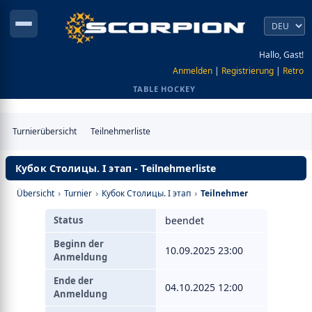
Hallo, Gast!
Anmelden
|
Registrierung
|
Retro
TABLE HOCKEY
Turnierübersicht
Teilnehmerliste
Кубок Столицы. I этап - Teilnehmerliste
Übersicht
›
Turnier
›
Кубок Столицы. I этап
›
Teilnehmer
Status
beendet
Beginn der
10.09.2025 23:00
Anmeldung
Ende der
04.10.2025 12:00
Anmeldung