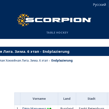
Русский
TABLE HOCKEY
 Лига. Зима. 6 этап - Endplazierung
лая Хоккейная Лига. Зима. 6 этап
›
Endplazierung
Vorname
Land
Stadt
1
Пётр Марченко
Russland
Sankt Petersburg