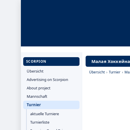
Малая Хоккейная
SCORPION
Übersicht
Übersicht
›
Turnier
›
Ма
Advertising on Scorpion
About project
Mannschaft
Turnier
aktuelle Turniere
Turnierliste