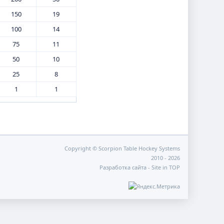
150
19
100
14
75
11
50
10
25
8
1
1
Copyright © Scorpion Table Hockey Systems
2010 - 2026
Разработка сайта -
Site in TOP