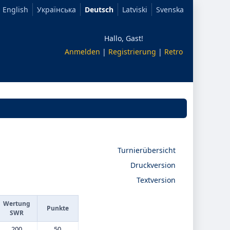
English
Українська
Deutsch
Latviski
Svenska
Hallo, Gast!
Anmelden
|
Registrierung
|
Retro
Turnierübersicht
Druckversion
Textversion
Wertung
Punkte
SWR
200
50