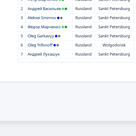
2
Андрей Васильев
Russland
Sankt Petersburg
3
Aleksei Smirnov
Russland
Sankt Petersburg
4
Фёдор Марченко
Russland
Sankt Petersburg
5
Oleg Garkavyy
Russland
Sankt Petersburg
6
Oleg Trifonoff
Russland
Wolgodonsk
7
Андрей Лукашук
Russland
Sankt Petersburg