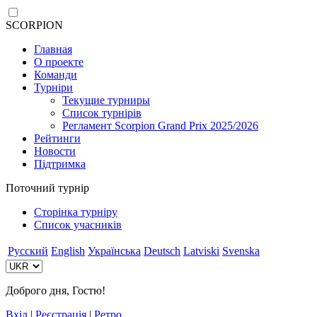
SCORPION
Главная
О проекте
Команди
Турніри
Текущие турниры
Список турнірів
Регламент Scorpion Grand Prix 2025/2026
Рейтинги
Новости
Підтримка
Поточний турнір
Сторінка турніру
Список учасників
Русский
English
Українська
Deutsch
Latviski
Svenska
Доброго дня, Гостю!
Вхід
|
Реєстрація
|
Ретро