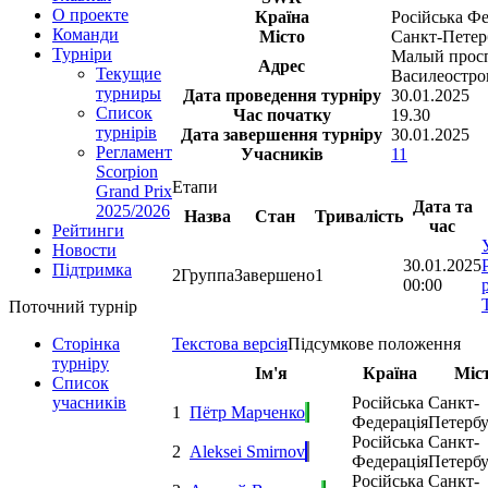
О проекте
Країна
Російська Фе
Команди
Місто
Санкт-Петер
Турніри
Малый просп
Адрес
Текущие
Василеостро
турниры
Дата проведення турніру
30.01.2025
Список
Час початку
19.30
турнірів
Дата завершення турніру
30.01.2025
Регламент
Учасників
11
Scorpion
Етапи
Grand Prix
Дата та
2025/2026
Назва
Стан
Тривалість
час
Рейтинги
Новости
30.01.2025
Підтримка
2
Группа
Завершено
1
00:00
Поточний турнір
Текстова версія
Підсумкове положення
Сторінка
турніру
Ім'я
Країна
Міс
Список
Російська
Санкт-
учасників
1
Пётр Марченко
Федерація
Петерб
Російська
Санкт-
2
Aleksei Smirnov
Федерація
Петерб
Російська
Санкт-