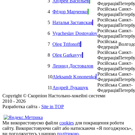
3
Андрей Васильев
Федерація
Петерб
Російська
Санкт-
4
Фёдор Марченко
Федерація
Петерб
Російська
Санкт-
5
Наталья Заставская
Федерація
Петерб
Російська
Санкт-
6
Vyacheslav Dostovalov
Федерація
Петерб
Російська
7
Oleg Trifonoff
Волгод
Федерація
Російська
Санкт-
8
Oleg Garkavyy
Федерація
Петерб
Російська
Санкт-
9
Леонид Достовалов
Федерація
Петерб
Російська
Санкт-
10
Aleksandr Kononenko
Федерація
Петерб
Російська
Санкт-
11
Андрей Лукашук
Федерація
Петерб
Copyright © Скорпіон Настольно-хокейні системи
2010 - 2026
Разработка сайта -
Site in TOP
Ми використовуємо файли
cookies
для покращення роботи
сайту. Використовуючи сайт або натискаючи «Я погоджуюсь»,
ви погоджуєтесь з нашою
політикою
.