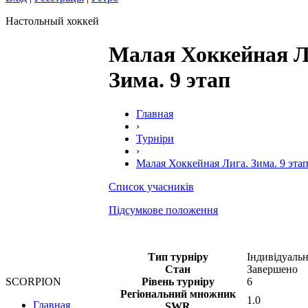
Настольный хоккей
Малая Хоккейная Л
Зима. 9 этап
Главная
›
Турніри
›
Малая Хоккейная Лига. Зима. 9 эта
Список учасників
Підсумкове положення
Тип турніру
Індивідуаль
Стан
Завершено
Рівень турніру
6
SCORPION
Регіональний множник
1.0
Главная
SWR