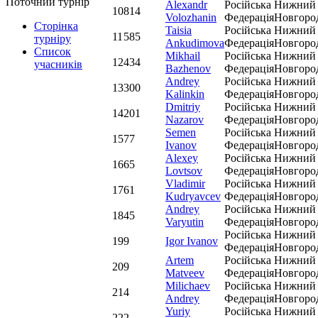
Поточний турнір
Alexandr
Російська
Нижний
10
814
Volozhanin
Федерація
Новгоро
Сторінка
Taisia
Російська
Нижний
11
585
турніру
Ankudimova
Федерація
Новгоро
Список
Mikhail
Російська
Нижний
12
434
учасників
Bazhenov
Федерація
Новгоро
Andrey
Російська
Нижний
13
300
Kalinkin
Федерація
Новгоро
Dmitriy
Російська
Нижний
14
201
Nazarov
Федерація
Новгоро
Semen
Російська
Нижний
15
77
Ivanov
Федерація
Новгоро
Alexey
Російська
Нижний
16
65
Lovtsov
Федерація
Новгоро
Vladimir
Російська
Нижний
17
61
Kudryavcev
Федерація
Новгоро
Andrey
Російська
Нижний
18
45
Varyutin
Федерація
Новгоро
Російська
Нижний
19
9
Igor Ivanov
Федерація
Новгоро
Artem
Російська
Нижний
20
9
Matveev
Федерація
Новгоро
Milichaev
Російська
Нижний
21
4
Andrey
Федерація
Новгоро
Yuriy
Російська
Нижний
22
2