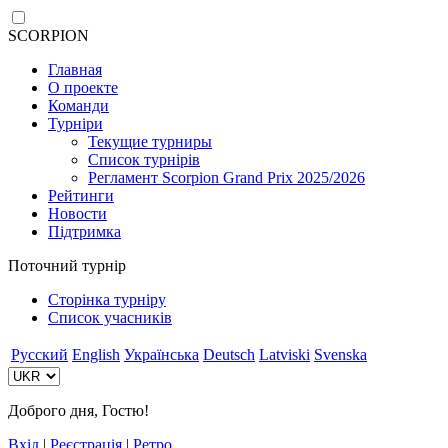
SCORPION
Главная
О проекте
Команди
Турніри
Текущие турниры
Список турнірів
Регламент Scorpion Grand Prix 2025/2026
Рейтинги
Новости
Підтримка
Поточний турнір
Сторінка турніру
Список учасників
Русский
English
Українська
Deutsch
Latviski
Svenska
Доброго дня, Гостю!
Вхід
|
Реєстрація
|
Ретро