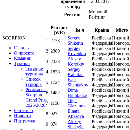
проведення
12.03.2017
турніру
Мировой
Рейтинг
Рейтинг
Рейтинг
Ім'я
Країна
Місто
(WR)
Sergey
Російська
Нижний
SCORPION
1
2773
Shikerin
Федерація
Новгоро
Главная
Sergey
Російська
Нижний
2
2380
О проекте
Kovankin
Федерація
Новгоро
Команди
Alexey
Російська
Нижний
3
2333
Турніри
Korotkiy
Федерація
Новгоро
Текущие
Sergey
Російська
Нижний
4
1838
турниры
Kalinkin
Федерація
Новгоро
Список
Ivan
Російська
Нижний
5
1724
турнірів
Shemjakov
Федерація
Новгоро
Регламент
Dima
Російська
Нижний
6
1482
Scorpion
Hintibidze
Федерація
Новгоро
Grand Prix
Olga
Російська
Нижний
7
1150
2025/2026
Glazunova
Федерація
Новгоро
Рейтинги
Elnara
Російська
Нижний
8
923
Новости
Abasova
Федерація
Новгоро
Підтримка
Alexey
Російська
Нижний
9
874
Shalagin
Федерація
Новгоро