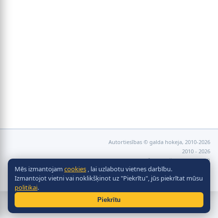
Autortiesības © galda hokeja, 2010-2026
2010 - 2026
Разработка сайта -
Site in TOP
Mēs izmantojam
cookies
, lai uzlabotu vietnes darbību.
Izmantojot vietni vai noklikšķinot uz "Piekrītu", jūs piekrītat mūsu
politikai
.
Piekrītu