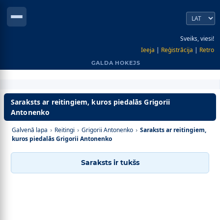
Sveiks, viesi!
Ieeja
|
Reģistrācija
|
Retro
GALDA HOKEJS
Saraksts ar reitingiem, kuros piedalās Grigorii
Antonenko
Galvenā lapa
›
Reitingi
›
Grigorii Antonenko
›
Saraksts ar reitingiem,
kuros piedalās Grigorii Antonenko
Saraksts ir tukšs