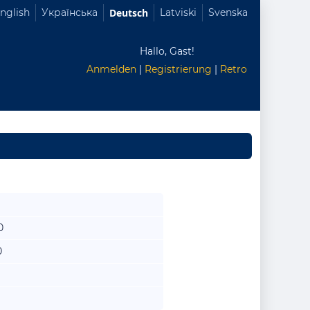
nglish
Українська
Deutsch
Latviski
Svenska
Hallo, Gast!
Anmelden
|
Registrierung
|
Retro
0
0