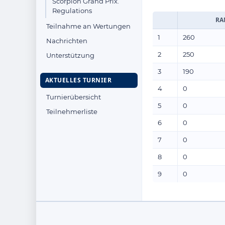
Scorpion Grand Prix.
Regulations
RA
Teilnahme an Wertungen
1
260
Nachrichten
2
250
Unterstützung
3
190
AKTUELLES TURNIER
4
0
Turnierübersicht
5
0
Teilnehmerliste
6
0
7
0
8
0
9
0