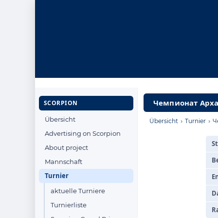
Чемпионат Архан
SCORPION
Übersicht
›
›
Übersicht
Turnier
Ч
Advertising on Scorpion
S
About project
B
Mannschaft
Turnier
E
aktuelle Turniere
D
Turnierliste
R