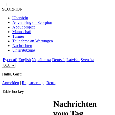
SCORPION
Übersicht
Advertising on Scorpion
About project
Mannschaft
Turnier
Teilnahme an Wertungen
Nachrichten
Unterstützung
Русский
English
Українська
Deutsch
Latviski
Svenska
Hallo, Gast!
Anmelden
|
Registrierung
|
Retro
Table hockey
Nachrichten
vom Tag